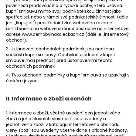
povinnosti prodávajícího a fyzické osoby, která uzavírá
a
kupní smlouvu mimo svoji podnikatelskou činnost jako
j
spotřebitel, nebo v rámci své podnikatelské činnosti (dále
í
jen: „kupující“) prostřednictvím webového rozhraní
umístěného na webové stránce dostupné na internetové
t
adrese www.cernobylnakoleckach.cz (dále je „internetový
?
obchod“).
3. Ustanovení obchodních podmínek jsou nedílnou
součástí kupní smlouvy. Odchylná ujednání v kupní
smlouvě mají přednost před ustanoveními těchto
obchodních podmínek.
HLEDAT
4. Tyto obchodní podmínky a kupní smlouva se uzavírají v
českém jazyce.
II. Informace o zboží a cenách
1. Informace o zboží, včetně uvedení cen jednotlivého
zboží a jeho hlavních vlastností jsou uvedeny u
jednotlivého zboží v katalogu internetového obchodu.
Ceny zboží jsou uvedeny včetně daně z přidané hodnoty,
všech souvisejících poplatků a nákladů za vrácení zboží,