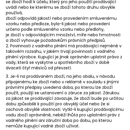
se zboží hodí k účelu, který pro jeho použití prodávající
uvádí nebo ke kterému se zboží tohoto druhu obvykle
používá,
zboží odpovídá jakostí nebo provedením smluvenému
vzorku nebo předloze, byla-li jakost nebo provedení
určeno podle smluveného vzorku nebo předlohy,
je zboží v odpovídajícím množství, míře nebo hmotnosti
a zboží vyhovuje požadavkům právních předpisů.
2. Povinnosti z vadného plnění má prodávající nejméně v
takovém rozsahu, v jakém trvají povinnosti z vadného
plnění výrobce. Kupující je jinak oprávněn uplatnit právo z
vady, která se vyskytne u spotřebního zboží v době
dvaceti čtyř měsíců od převzetí.
3. Je-li na prodávaném zboží, na jeho obalu, v návodu
připojenému ke zboží nebo v reklamě v souladu s jinými
právními předpisy uvedena doba, po kterou lze zboží
použít, použijí se ustanovení o záruce za jakost. Zárukou
za jakost se prodávající zavazuje, že zboží bude po určitou
dobu způsobilé k použití pro obvyklý účel nebo že si
zachová obvyklé vlastnosti. Vytkl-li kupující prodávajícímu
vadu zboží oprávněně, neběží lhůta pro uplatnění práv z
vadného plnění ani záruční doba po dobu, po kterou
nemůže kupující vadné zboží užívat.