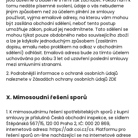
tomu nedáte písemné svolení, údaje o vás nebudeme
jiným způsobem než za účelem plnění ze smlouvy
používat, vyjma emailové adresy, na kterou vám mohou
být zasílána obchodní sdělení, neboť tento postup
umožňuje zákon, pokud jej neodmítnete. Tato sdělení se
mohou týkat pouze obdobného nebo souvisejícího zboží
a lze je kdykoliv jednoduchým způsobem (zasláním
dopisu, emailu nebo proklikem na odkaz v obchodním
sdělení) odhlásit. Emailová adresa bude za tímto účelem
uchovávána po dobu 3 let od uzavření poslední smlouvy
mezi smluvními stranami.
2. Podrobnější informace o ochraně osobních údajů
naleznete v Zásadách ochrany osobních údajů ZDE
X. Mimosoudní řešení sporů
1. K mimosoudnímu řešení spotřebitelských sporů z kupní
smlouvy je příslušná Česká obchodní inspekce, se sídlem
Štěpánská 567/15, 120 00 Praha 2, IČ: 000 20 869,
internetová adresa: https://adr.coi.cz/cs. Platformu pro
řešení sporů on-line nacházející se na internetové adrese