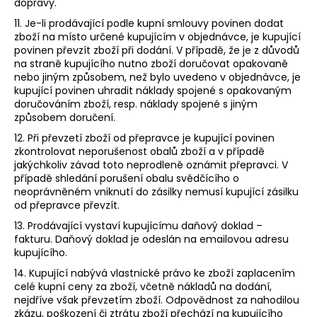
dopravy.
11. Je-li prodávající podle kupní smlouvy povinen dodat
zboží na místo určené kupujícím v objednávce, je kupující
povinen převzít zboží při dodání. V případě, že je z důvodů
na straně kupujícího nutno zboží doručovat opakovaně
nebo jiným způsobem, než bylo uvedeno v objednávce, je
kupující povinen uhradit náklady spojené s opakovaným
doručováním zboží, resp. náklady spojené s jiným
způsobem doručení.
12. Při převzetí zboží od přepravce je kupující povinen
zkontrolovat neporušenost obalů zboží a v případě
jakýchkoliv závad toto neprodleně oznámit přepravci. V
případě shledání porušení obalu svědčícího o
neoprávněném vniknutí do zásilky nemusí kupující zásilku
od přepravce převzít.
13. Prodávající vystaví kupujícímu daňový doklad –
fakturu. Daňový doklad je odeslán na emailovou adresu
kupujícího.
14. Kupující nabývá vlastnické právo ke zboží zaplacením
celé kupní ceny za zboží, včetně nákladů na dodání,
nejdříve však převzetím zboží. Odpovědnost za nahodilou
zkázu, poškození či ztrátu zboží přechází na kupujícího