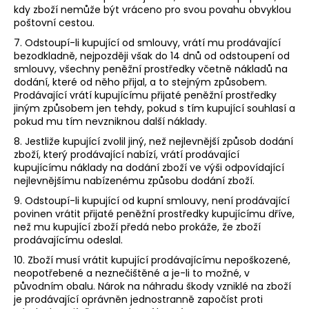
kdy zboží nemůže být vráceno pro svou povahu obvyklou
poštovní cestou.
7. Odstoupí-li kupující od smlouvy, vrátí mu prodávající
bezodkladně, nejpozději však do 14 dnů od odstoupení od
smlouvy, všechny peněžní prostředky včetně nákladů na
dodání, které od něho přijal, a to stejným způsobem.
Prodávající vrátí kupujícímu přijaté peněžní prostředky
jiným způsobem jen tehdy, pokud s tím kupující souhlasí a
pokud mu tím nevzniknou další náklady.
8. Jestliže kupující zvolil jiný, než nejlevnější způsob dodání
zboží, který prodávající nabízí, vrátí prodávající
kupujícímu náklady na dodání zboží ve výši odpovídající
nejlevnějšímu nabízenému způsobu dodání zboží.
9. Odstoupí-li kupující od kupní smlouvy, není prodávající
povinen vrátit přijaté peněžní prostředky kupujícímu dříve,
než mu kupující zboží předá nebo prokáže, že zboží
prodávajícímu odeslal.
10. Zboží musí vrátit kupující prodávajícímu nepoškozené,
neopotřebené a neznečištěné a je-li to možné, v
původním obalu. Nárok na náhradu škody vzniklé na zboží
je prodávající oprávněn jednostranně započíst proti