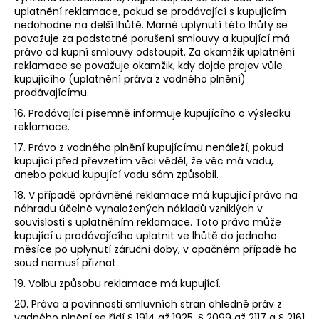
uplatnění reklamace, pokud se prodávající s kupujícím
nedohodne na delší lhůtě. Marné uplynutí této lhůty se
považuje za podstatné porušení smlouvy a kupující má
právo od kupní smlouvy odstoupit. Za okamžik uplatnění
reklamace se považuje okamžik, kdy dojde projev vůle
kupujícího (uplatnění práva z vadného plnění)
prodávajícímu.
16. Prodávající písemně informuje kupujícího o výsledku
reklamace.
17. Právo z vadného plnění kupujícímu nenáleží, pokud
kupující před převzetím věci věděl, že věc má vadu,
anebo pokud kupující vadu sám způsobil.
18. V případě oprávněné reklamace má kupující právo na
náhradu účelně vynaložených nákladů vzniklých v
souvislosti s uplatněním reklamace. Toto právo může
kupující u prodávajícího uplatnit ve lhůtě do jednoho
měsíce po uplynutí záruční doby, v opačném případě ho
soud nemusí přiznat.
19. Volbu způsobu reklamace má kupující.
20. Práva a povinnosti smluvních stran ohledně práv z
vadného plnění se řídí § 1914 až 1925, § 2099 až 2117 a § 2161