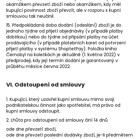
okamžikem převzetí zboží nebo okamžikem, kdy měl
kupující povinnost zboží převzít, ale v rozporu s kupní
smlouvou tak neučinil.
15. Předpokládaná doba dodání (odeslání) zboží je do
jednoho týdne od přijetí objednávky (v případě platby
dobírkou) nebo do týdne od připsání platby na účet
prodávajícího (v případě platebních karet od potvrzení
přijetí platby v systému ShoptetPay). Položka kniha
Černobyl na kolečkách je aktuálně (1. května 2022) v
předprodeji, kdy její termín dodání je garantovaný v
průběhu měsíce června 2022.
VI. Odstoupení od smlouvy
1. Kupující, který uzavřel kupní smlouvu mimo svoji
podnikatelskou činnost jako spotřebitel, má právo od
kupní smlouvy odstoupit.
2. Lhůta pro odstoupení od smlouvy činí 14 dnů
ode dne převzetí zboží,
ode dne převzetí poslední dodávky zboží, je-li předmětem