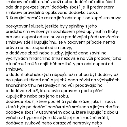
smlouvy několik druhů zboží nebo dodání několika částí
ode dne převzetí první dodávky zboží, je-li předmětem
smlouvy pravidelná opakovaná dodávka zboží.
3. Kupující nemůže mimo jiné odstoupit od kupní smlouvy:
poskytování služeb, jestliže byly splněny s jeho
předchozím výslovným souhlasem před uplynutím lhůty
pro odstoupení od smlouvy a prodávající před uzavřením
smlouvy sdělil kupujícímu, že v takovém případě nemá
právo na odstoupení od smlouvy,
o dodávce zboží nebo služby, jejichž cena závisí na
výchylkách finančního trhu nezávisle na vůli prodávajícího
a k němuž může dojít během lhůty pro odstoupení od
smlouvy,
o dodání alkoholických nápojů, jež mohou být dodány až
po uplynutí třiceti dnů a jejichž cena závisí na výchylkách
finančního trhu nezávislých na vůli prodávajícího,
o dodávce zboží, které bylo upraveno podle přání
kupujícího nebo pro jeho osobu,
dodávce zboží, které podléhá rychlé zkáze, jakož i zboží,
které bylo po dodání nenávratně smíseno s jiným zbožím,
dodávce zboží v uzavřeném obalu, které kupující z obalu
vyňal a z hygienických důvodů jej není možné vrátit,
dodávce zvukové nebo obrazové nahrávky nebo