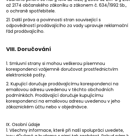
až 2174 občanského zákoníku a zákonem č. 634/1992 Sb.,
o ochraně spotřebitele.
21. Další práva a povinnosti stran související s
odpovědností prodávajícího za vady upravuje reklamační
řád prodávajícího.
VIII. Doručování
1. Smluvní strany si mohou veškerou písemnou
korespondenci vzájemně doručovat prostřednictvím
elektronické pošty.
2. Kupující doručuje prodávajícímu korespondenci na
emailovou adresu uvedenou v těchto obchodních
podmínkách. Prodávající doručuje kupujícímu
korespondenci na emailovou adresu uvedenou v jeho
zákaznickém účtu nebo v objednávce.
IX. Osobní údaje
1. Všechny informace, které při naší spolupráci uvedete,
jsou důvěrné a budeme s nimi tak zacházet. Pokud nám k