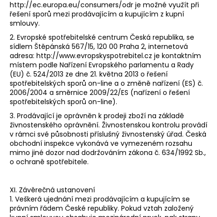
http://ec.europa.eu/consumers/odr je možné využít při
řešení sporů mezi prodávajícím a kupujícím z kupní
smlouvy.
2. Evropské spotřebitelské centrum Česká republika, se
sídlem Štěpánská 567/15, 120 00 Praha 2, internetová
adresa: http://www.evropskyspotrebitel.cz je kontaktním
místem podle Nařízení Evropského parlamentu a Rady
(EU) č. 524/2013 ze dne 21. května 2013 o řešení
spotřebitelských sporů on-line a o změně nařízení (ES) č.
2006/2004 a směrnice 2009/22/ES (nařízení o řešení
spotřebitelských sporů on-line).
3. Prodávající je oprávněn k prodeji zboží na základě
živnostenského oprávnění. Živnostenskou kontrolu provádí
v rámci své působnosti příslušný živnostenský úřad. Česká
obchodní inspekce vykonává ve vymezeném rozsahu
mimo jiné dozor nad dodržováním zákona č. 634/1992 Sb.,
o ochraně spotřebitele.
XI. Závěrečná ustanovení
1. Veškerá ujednání mezi prodávajícím a kupujícím se
právním řádem České republiky. Pokud vztah založený