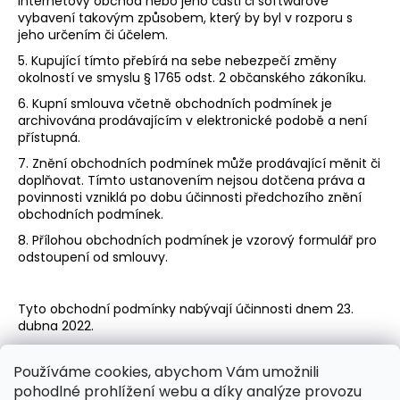
internetový obchod nebo jeho části či softwarové
vybavení takovým způsobem, který by byl v rozporu s
jeho určením či účelem.
5. Kupující tímto přebírá na sebe nebezpečí změny
okolností ve smyslu § 1765 odst. 2 občanského zákoníku.
6. Kupní smlouva včetně obchodních podmínek je
archivována prodávajícím v elektronické podobě a není
přístupná.
7. Znění obchodních podmínek může prodávající měnit či
doplňovat. Tímto ustanovením nejsou dotčena práva a
povinnosti vzniklá po dobu účinnosti předchozího znění
obchodních podmínek.
8. Přílohou obchodních podmínek je vzorový formulář pro
odstoupení od smlouvy.
Tyto obchodní podmínky nabývají účinnosti dnem 23.
dubna 2022.
Používáme cookies, abychom Vám umožnili
Z
pohodlné prohlížení webu a díky analýze provozu