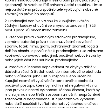
kupní smlouvou obsahuje mezinárodní prvek, pak strany
sjednávají, že vztah se řídí právem České republiky. Tímto
nejsou dotčena práva spotřebitele vyplývající z obecně
závazných právních předpisů.
2. Prodávající není ve vztahu ke kupujícímu vázán
žádnými kodexy chování ve smyslu ustanovení § 1826
odst. 1 písm. e) občanského zákoníku.
3. Všechna práva k webovým stránkám prodávajícího,
zejména autorská práva k obsahu, včetně rozvržení
stránky, fotek, filmů, grafik, ochranných známek, loga a
dalšího obsahu a prvků, náleží prodávajícímu. Je zakázáno
kopírovat, upravovat nebo jinak používat webové stránky
nebo jejich část bez souhlasu prodávajícího.
4. Prodávající nenese odpovědnost za chyby vzniklé v
důsledku zásahů třetích osob do internetového obchodu
nebo v důsledku jeho užití v rozporu s jeho určením.
Kupující nesmí při využívání internetového obchodu
používat postupy, které by mohly mít negativní vliv na
jeho provoz a nesmí vykonávat žádnou činnost, která by
mohla jemu nebo třetím osobám umožnit neoprávněně
zasahovat či neoprávněně užít programové vybavení
nebo další součásti tvořící internetový obchod a užívat