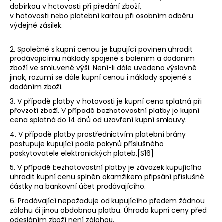
dobírkou v hotovosti při předání zboží,
v hotovosti nebo platební kartou při osobním odběru
výdejně zásilek.
2. Společně s kupní cenou je kupující povinen uhradit
prodávajícímu náklady spojené s balením a dodáním
zboží ve smluvené výši. Není-li dále uvedeno výslovně
jinak, rozumí se dále kupní cenou i náklady spojené s
dodáním zboží.
3. V případě platby v hotovosti je kupní cena splatná při
převzetí zboží. V případě bezhotovostní platby je kupní
cena splatná do 14 dnů od uzavření kupní smlouvy.
4. V případě platby prostřednictvím platební brány
postupuje kupující podle pokynů příslušného
poskytovatele elektronických plateb.[S16]
5. V případě bezhotovostní platby je závazek kupujícího
uhradit kupní cenu splněn okamžikem připsání příslušné
částky na bankovní účet prodávajícího.
6. Prodávající nepožaduje od kupujícího předem žádnou
zálohu či jinou obdobnou platbu. Úhrada kupní ceny před
odesláním zboží není zálohou.