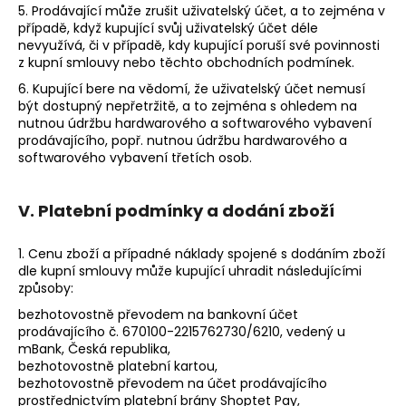
5. Prodávající může zrušit uživatelský účet, a to zejména v
případě, když kupující svůj uživatelský účet déle
nevyužívá, či v případě, kdy kupující poruší své povinnosti
z kupní smlouvy nebo těchto obchodních podmínek.
6. Kupující bere na vědomí, že uživatelský účet nemusí
být dostupný nepřetržitě, a to zejména s ohledem na
nutnou údržbu hardwarového a softwarového vybavení
prodávajícího, popř. nutnou údržbu hardwarového a
softwarového vybavení třetích osob.
V. Platební podmínky a dodání zboží
1. Cenu zboží a případné náklady spojené s dodáním zboží
dle kupní smlouvy může kupující uhradit následujícími
způsoby:
bezhotovostně převodem na bankovní účet
prodávajícího č. 670100-2215762730/6210, vedený u
mBank, Česká republika,
bezhotovostně platební kartou,
bezhotovostně převodem na účet prodávajícího
prostřednictvím platební brány Shoptet Pay,