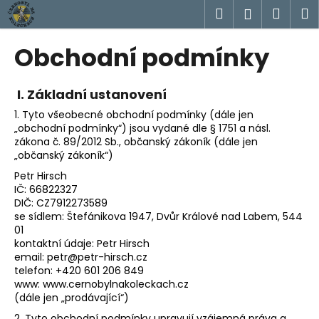
K
Přejít
Hledat
Náku
M
Přihlášen
na
o
obsah
Zpět
Zpět
košík
š
Obchodní podmínky
í
C
k
o
I. Základní ustanovení
p
1. Tyto všeobecné obchodní podmínky (dále jen
„obchodní podmínky“) jsou vydané dle § 1751 a násl.
o
zákona č. 89/2012 Sb., občanský zákoník (dále jen
t
„občanský zákoník“)
ř
Petr Hirsch
e
IČ: 66822327
DIČ: CZ7912273589
b
se sídlem: Štefánikova 1947, Dvůr Králové nad Labem, 544
u
01
j
kontaktní údaje: Petr Hirsch
email: petr@petr-hirsch.cz
e
telefon: +420 601 206 849
t
www: www.cernobylnakoleckach.cz
e
(dále jen „prodávající“)
n
2. Tyto obchodní podmínky upravují vzájemná práva a