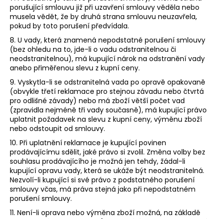
porušující smlouvu již při uzavření smlouvy věděla nebo
musela vědět, že by druhá strana smlouvu neuzavřela,
pokud by toto porušení předvídala.
8. U vady, která znamená nepodstatné porušení smlouvy
(bez ohledu na to, jde-li o vadu odstranitelnou či
neodstranitelnou), má kupující nárok na odstranění vady
anebo přiměřenou slevu z kupní ceny.
9. Vyskytla-li se odstranitelná vada po opravě opakovaně
(obvykle třetí reklamace pro stejnou závadu nebo čtvrtá
pro odlišné závady) nebo má zboží větší počet vad
(zpravidla nejméně tři vady současně), má kupující právo
uplatnit požadavek na slevu z kupní ceny, výměnu zboží
nebo odstoupit od smlouvy.
10. Při uplatnění reklamace je kupující povinen
prodávajícímu sdělit, jaké právo si zvolil. Změna volby bez
souhlasu prodávajícího je možná jen tehdy, žádal-li
kupující opravu vady, která se ukáže být neodstranitelná.
Nezvolí-li kupující si své právo z podstatného porušení
smlouvy včas, má práva stejná jako při nepodstatném
porušení smlouvy.
11. Není-li oprava nebo výměna zboží možná, na základě