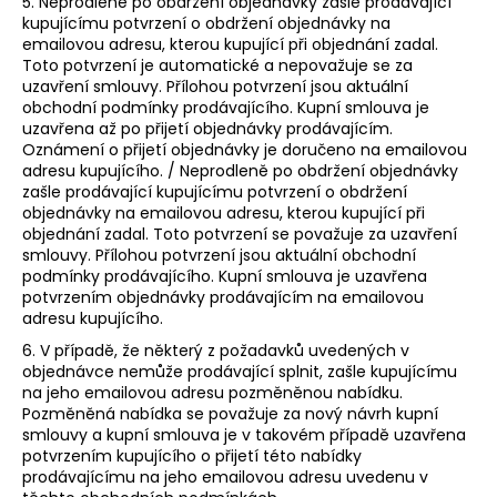
5. Neprodleně po obdržení objednávky zašle prodávající
kupujícímu potvrzení o obdržení objednávky na
emailovou adresu, kterou kupující při objednání zadal.
Toto potvrzení je automatické a nepovažuje se za
uzavření smlouvy. Přílohou potvrzení jsou aktuální
obchodní podmínky prodávajícího. Kupní smlouva je
uzavřena až po přijetí objednávky prodávajícím.
Oznámení o přijetí objednávky je doručeno na emailovou
adresu kupujícího. / Neprodleně po obdržení objednávky
zašle prodávající kupujícímu potvrzení o obdržení
objednávky na emailovou adresu, kterou kupující při
objednání zadal. Toto potvrzení se považuje za uzavření
smlouvy. Přílohou potvrzení jsou aktuální obchodní
podmínky prodávajícího. Kupní smlouva je uzavřena
potvrzením objednávky prodávajícím na emailovou
adresu kupujícího.
6. V případě, že některý z požadavků uvedených v
objednávce nemůže prodávající splnit, zašle kupujícímu
na jeho emailovou adresu pozměněnou nabídku.
Pozměněná nabídka se považuje za nový návrh kupní
smlouvy a kupní smlouva je v takovém případě uzavřena
potvrzením kupujícího o přijetí této nabídky
prodávajícímu na jeho emailovou adresu uvedenu v