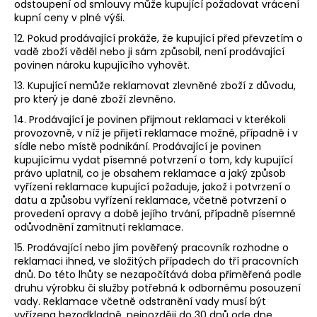
odstoupení od smlouvy může kupující požadovat vrácení
kupní ceny v plné výši.
12. Pokud prodávající prokáže, že kupující před převzetím o
vadě zboží věděl nebo ji sám způsobil, není prodávající
povinen nároku kupujícího vyhovět.
13. Kupující nemůže reklamovat zlevněné zboží z důvodu,
pro který je dané zboží zlevněno.
14. Prodávající je povinen přijmout reklamaci v kterékoli
provozovně, v níž je přijetí reklamace možné, případně i v
sídle nebo místě podnikání. Prodávající je povinen
kupujícímu vydat písemné potvrzení o tom, kdy kupující
právo uplatnil, co je obsahem reklamace a jaký způsob
vyřízení reklamace kupující požaduje, jakož i potvrzení o
datu a způsobu vyřízení reklamace, včetně potvrzení o
provedení opravy a době jejího trvání, případně písemné
odůvodnění zamítnutí reklamace.
15. Prodávající nebo jím pověřený pracovník rozhodne o
reklamaci ihned, ve složitých případech do tří pracovních
dnů. Do této lhůty se nezapočítává doba přiměřená podle
druhu výrobku či služby potřebná k odbornému posouzení
vady. Reklamace včetně odstranění vady musí být
vyřízena bezodkladně, nejpozději do 30 dnů ode dne