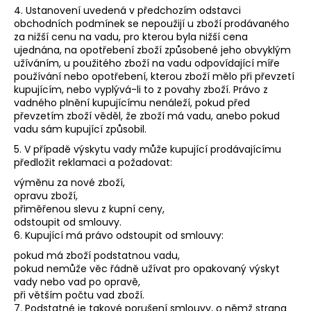
4. Ustanovení uvedená v předchozím odstavci
obchodních podmínek se nepoužijí u zboží prodávaného
za nižší cenu na vadu, pro kterou byla nižší cena
ujednána, na opotřebení zboží způsobené jeho obvyklým
užíváním, u použitého zboží na vadu odpovídající míře
používání nebo opotřebení, kterou zboží mělo při převzetí
kupujícím, nebo vyplývá-li to z povahy zboží. Právo z
vadného plnění kupujícímu nenáleží, pokud před
převzetím zboží věděl, že zboží má vadu, anebo pokud
vadu sám kupující způsobil.
5. V případě výskytu vady může kupující prodávajícímu
předložit reklamaci a požadovat:
výměnu za nové zboží,
opravu zboží,
přiměřenou slevu z kupní ceny,
odstoupit od smlouvy.
6. Kupující má právo odstoupit od smlouvy:
pokud má zboží podstatnou vadu,
pokud nemůže věc řádně užívat pro opakovaný výskyt
vady nebo vad po opravě,
při větším počtu vad zboží.
7. Podstatné je takové porušení smlouvy, o němž strana