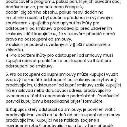
počítačového programu, pokud porušil jejich původní obal,
dodávce novin, periodik nebo časopisů,
dodání digitálního obsahu, pokud nebyl dodán na
hmotném nosiči a byl dodán s předchozím výslovným
souhlasem kupujícího před uplynutím lhůty pro
odstoupení od smlouvy a prodávající před uzavřením
smlouvy sdělil kupujícímu, že v takovém případě nemá
právo na odstoupení od smlouvy,
v dalších případech uvedených v § 1837 občanského
zákoníku.
4. Pro dodržení lhůty pro odstoupení od smlouvy musí
kupující odeslat prohlášení o odstoupení ve lhůtě pro
odstoupení od smlouvy.
5. Pro odstoupení od kupní smlouvy může kupující využít
vzorový formulář k odstoupení od smlouvy poskytovaný
prodávajícím. Odstoupení od kupní smlouvy zašle kupující
na emailovou nebo doručovací adresu prodávajícího
uvedenou v těchto obchodních podmínkách. Prodávající
potvrdí kupujícímu bezodkladně přijetí formuláře.
6. Kupující, který odstoupil od smlouvy, je povinen vrátit
prodávajícímu zboží do 14 dnů od odstoupení od smlouvy
prodávajícímu. Kupující nese náklady spojené s
navrácením zboží prodávajícímu, a to i v tom případě,