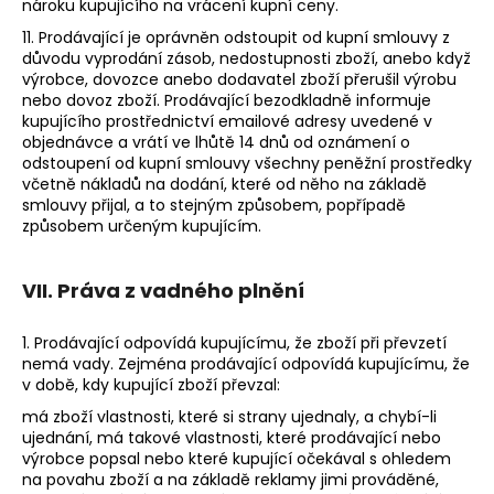
nároku kupujícího na vrácení kupní ceny.
11. Prodávající je oprávněn odstoupit od kupní smlouvy z
důvodu vyprodání zásob, nedostupnosti zboží, anebo když
výrobce, dovozce anebo dodavatel zboží přerušil výrobu
nebo dovoz zboží. Prodávající bezodkladně informuje
kupujícího prostřednictví emailové adresy uvedené v
objednávce a vrátí ve lhůtě 14 dnů od oznámení o
odstoupení od kupní smlouvy všechny peněžní prostředky
včetně nákladů na dodání, které od něho na základě
smlouvy přijal, a to stejným způsobem, popřípadě
způsobem určeným kupujícím.
VII. Práva z vadného plnění
1. Prodávající odpovídá kupujícímu, že zboží při převzetí
nemá vady. Zejména prodávající odpovídá kupujícímu, že
v době, kdy kupující zboží převzal:
má zboží vlastnosti, které si strany ujednaly, a chybí-li
ujednání, má takové vlastnosti, které prodávající nebo
výrobce popsal nebo které kupující očekával s ohledem
na povahu zboží a na základě reklamy jimi prováděné,